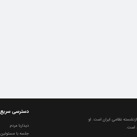
دسترسی سریع
ماندهان ارشد بازنشسته نظامی ایران است. او
دیداربا مردم
د است.
جلسه با مسئولین