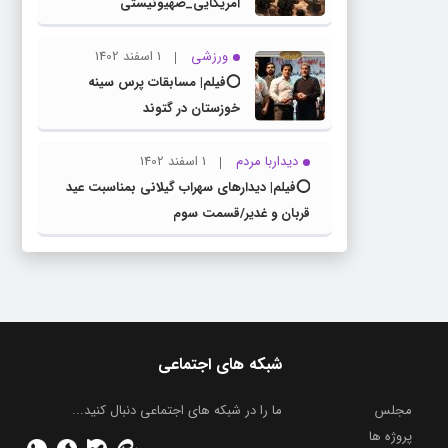
آمریکایی_صهیونیستی
ورزشی
1 اسفند 1402
⭕️فیلم| مسابقات پرس سینه
خوزستان در گتوند
دیداربا مردم
1 اسفند 1402
⭕️فیلم| دیدارهای سهراب گیلانی بمناسبت عید
قربان و غدیر/قسمت سوم
شبکه های اجتماعی
مجلس
ما را در شبکه های اجتماعی دنبال کنید...
پروژه ها