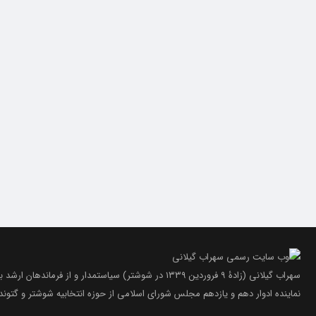
سهراب گیلانی (زادۀ ۹ فروردین ۱۳۳۹ در شوشتر) سیاستمدار و از فر
نماینده ادوار دهم و یازدهم مجلس شورای اسلامی از حوزه انتخابیه شوشتر و گتون