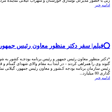
زنی با حضور مدیرکل نوسازی خوزستان و سهراب گیلانی نماینده مردم کلنگ‌زن
ادامه خبر
⭕️فیلم| سفر دکتر منظور معاون رئیس جمهور و
*دکتر منظور معاون رئیس جمهور و رئیس برنامه بودجـه کشور به شهرس
گتوند وی را همراهی کردند – در ابتدا بـه مقام والای شهدای گمنام 
رئیس سازمان برنامه بودجه کـشور و معاون رئیس جمهور، گیلانی نماین
گذاری 80 میلیارد...
ادامه خبر