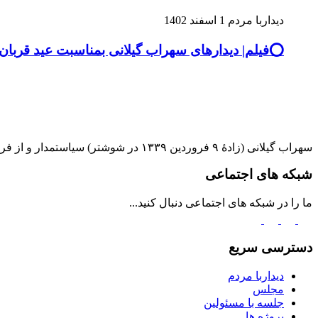
دیداربا مردم
1 اسفند 1402
⭕️فیلم| دیدارهای سهراب گیلانی بمناسبت عید قرب
سهراب گیلانی (زادۀ ۹ فروردین ۱۳۳۹ در شوشتر) سیاستمدار و از فرماندهان ارشد بازنشسته نظامی ایران است. او نماینده ادوار دهم و یازدهم مجلس شورای اسلامی از حوزه انتخابیه شوشتر و گتوند است.
شبکه های اجتماعی
ما را در شبکه های اجتماعی دنبال کنید...
دسترسی سریع
دیداربا مردم
مجلس
جلسه با مسئولین
پروژه ها