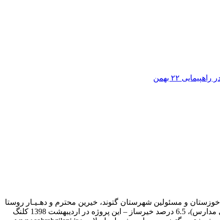
مایی ۲۲ بهمن
ین نوسازی خوزستان و مسئولین شهرستان گتوند، خیرین محترم و دهـیـار روستا
و مـردم روسـتای کوشـکک گـتوند به بهره برداری رسید – اعتبار کل پروژه 4 میلیارد و 500 میلیون تومان | 93.5 درصد اعتبارات ملی (نوسازی مدارس)، 6.5 درصد خیرساز – این پروژه در اردیبهشت 1398 کلنگ