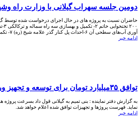
دومین جلسه سهراب گیلانی با وزارت راه وش
آوری آب‌های سطحی آن ۶-احداث پل کنار گذر علامه شیخ (ره) ۷- تکمیل خیابان شیخ جعفر (ره) ۸-بهسازی و تعمیرات اساسی خانه های تاریخی گازر و امین زاده
ادامه خبر
توافق ۳۵میلیارد تومان برای توسعه و تجهیز ورزش
به گزارش دفتر نماینده : بنی تمیم به گیلانی قول داد بسرعت پروژه
نماید. فهرست پروژها و تجهیزات توافق شده اعلام خواهد شد.
ادامه خبر