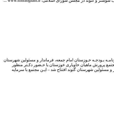
ر مجلس شورای اسلامی: www.sohrabgilani.ir ️...
نامـه بـودجـه خـوزستان امام جمعه، فرماندار و مسئولین شهرستان
ن مجتمع پرورش ماهیان خاویاری خوزستان با حـضور دکـتر منظور
 و مسئولین شهرستان گتوند افتتاح شد – ایـن مجتمع با سرمایه