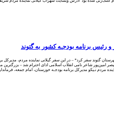
ی شده بود ️ آدرس وبسایت سهراب گیلانی نماینده مردم شریف شوشتر و گتوند د
 رئیس برنامه بودجـه کشور به گتوند
تان گتوند سفر کرد* – در این سفر گیلانی نماینده مردم، مدیرکل بر
و قیصر امین‌پور شاعر نامی انقلاب اسلامی ادای احترام شد – بزرگتری
ده مردم نـیکو مدیرکل برنامه بودجـه خوزستان، امام جمعه، فرماندار