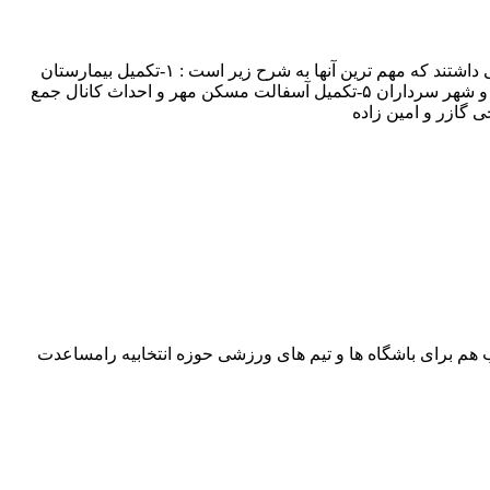
حاضران نسبت به پروژه های در حال اجرای درخواست شده توسط گیلانی که مورد سوال از وزیر راه بود، جهت تسریع در تکمیل آنها توافقاتی داشتند که مهم ترین آنها به شرح زیر است : ۱-تکمیل بیمارستان
۲۰۰ تختخوابی خاتم ۲- تکمیل و بهسازی سه راه سماله و ترکالکی ۳-تسریع در تکمیل ۱۲ پروژه راه روستایی ۴-تکمیل و تعریض جاده شوشتر و شهر سرداران ۵-تکمیل آسفالت مسکن مهر و احداث کانال جمع
 هم برای باشگاه ها و تیم های ورزشی حوزه انتخابیه رامساعدت