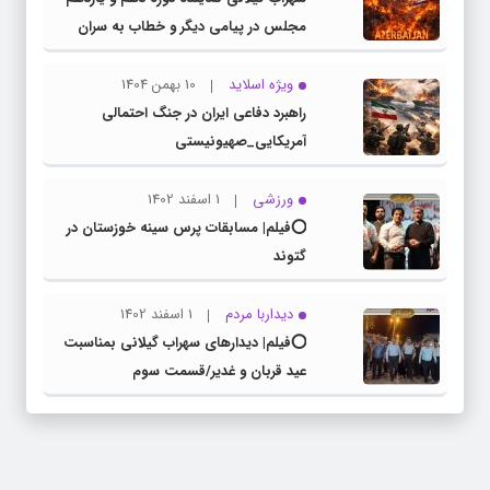
مجلس در پیامی دیگر و خطاب به سران
کشور همسایه آذربایجان
ویژه اسلاید
10 بهمن 1404
راهبرد دفاعی ایران در جنگ احتمالی
آمریکایی_صهیونیستی
ورزشی
1 اسفند 1402
⭕️فیلم| مسابقات پرس سینه خوزستان در
گتوند
دیداربا مردم
1 اسفند 1402
⭕️فیلم| دیدارهای سهراب گیلانی بمناسبت
عید قربان و غدیر/قسمت سوم