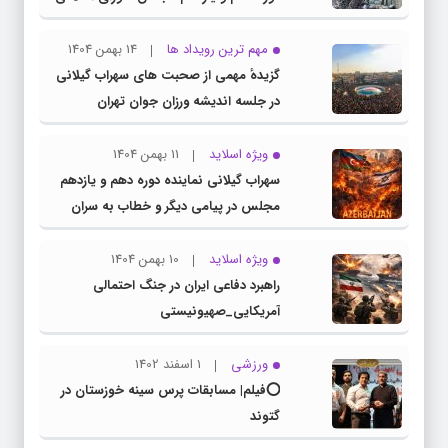
از حضور پرشور ملت بزرگ و سرافراز ایران در
راهپیمایی ۲۲ بهمن
مهم ترین رویداد ها
14 بهمن 1404
گزیدهٔ مهمی از صحبت های سهراب گیلانی
در جلسه اندیشه ورزان جوان تهران
ویژه اسلاید
11 بهمن 1404
سهراب گیلانی نماینده دوره دهم و یازدهم
مجلس در پیامی دیگر و خطاب به سران
کشور همسایه آذربایجان
ویژه اسلاید
10 بهمن 1404
راهبرد دفاعی ایران در جنگ احتمالی
آمریکایی_صهیونیستی
ورزشی
1 اسفند 1402
⭕️فیلم| مسابقات پرس سینه خوزستان در
گتوند