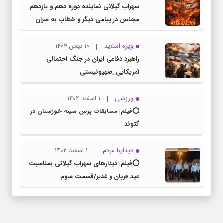
سهراب گیلانی نماینده دوره دهم و یازدهم
مجلس در پیامی دیگر و خطاب به سران
کشور همسایه آذربایجان
ویژه اسلاید
10 بهمن 1404
راهبرد دفاعی ایران در جنگ احتمالی
آمریکایی_صهیونیستی
ورزشی
1 اسفند 1402
⭕️فیلم| مسابقات پرس سینه خوزستان در
گتوند
دیداربا مردم
1 اسفند 1402
⭕️فیلم| دیدارهای سهراب گیلانی بمناسبت
عید قربان و غدیر/قسمت سوم