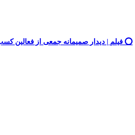
⭕️ فیلم | دیدار صمیمانه جمعی از فعالین کسب 