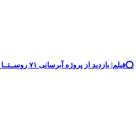
⭕️فیلم| بازدید از پروژه آبرسانی ۷۱ روســتــا شــوشـتـر