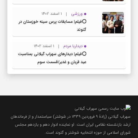
ورزشی
1 اسفند 1402
⭕️فیلم| مسابقات پرس سینه خوزستان در
گتوند
دیداربا مردم
1 اسفند 1402
⭕️فیلم| دیدارهای سهراب گیلانی بمناسبت
عید قربان و غدیر/قسمت سوم
سهراب گیلانی (زادۀ ۹ فروردین ۱۳۳۹ در شوشتر) سیاستمدار و از فرماندهان
ارشد بازنشسته نظامی ایران است. او نماینده ادوار دهم و یازدهم مجلس
شورای اسلامی از حوزه انتخابیه شوشتر و گتوند است.