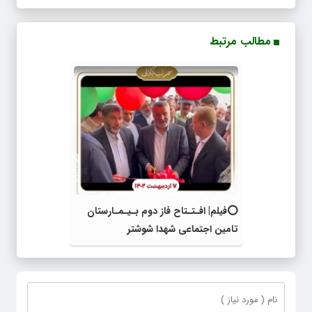
مطالب مرتبط
⭕️فیلم| افـتـتاح فاز دوم بـیـمـارستان
تامین اجتماعی شهدا شوشتر