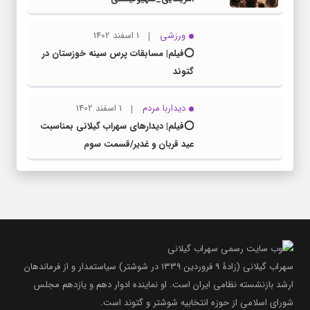
ورزشی
1 اسفند 1402
⭕️فیلم| مسابقات پرس سینه خوزستان در
گتوند
دیداربا مردم
1 اسفند 1402
⭕️فیلم| دیدارهای سهراب گیلانی بمناسبت
عید قربان و غدیر/قسمت سوم
سهراب گیلانی (زادۀ ۹ فروردین ۱۳۳۹ در شوشتر) سیاستمدار و از فرماندهان
ارشد بازنشسته نظامی ایران است. او نماینده ادوار دهم و یازدهم مجلس
شورای اسلامی از حوزه انتخابیه شوشتر و گتوند است.