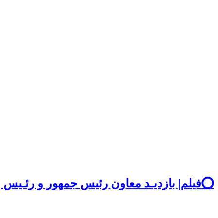
⭕️فیلم| بازدیـد معاون رئیس جمهور و رئـیس