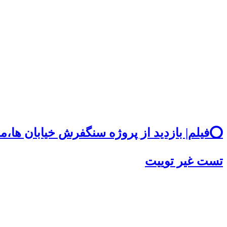
⭕️فیلم| بازدید از پروژه سنگفرش خیابان ها
تست غیر توییت