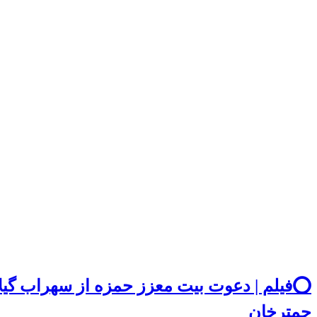
⭕️فیلم | دعوت بیت معزز حمزه از سهراب گیل
چمترخان