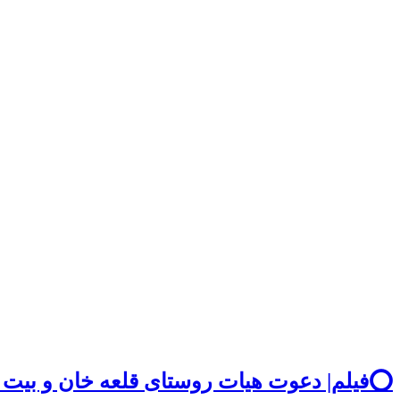
⭕️فیلم| دعوت هیات روستای قلعه خان و بیت