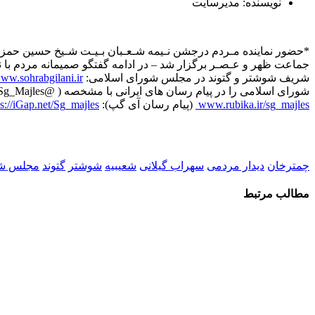
نویسنده: مدیرسایت
*حضور نماینده مـردم درجشن نـیمه شـعـبان بـیـت شـیخ حسین حمزه‌
جماعت ظهر و عـصـر برگزار شد – در ادامه گفتگو صمیمانه مردم با ن
شریف شوشتر و گتوند در مجلس شورای اسلامی:
ww.sohrabgilani.ir
شورای اسلامی را در پیام رسان های ایرانی با مشخصه ( @Sg_Majles ) دنبال نمایید. ️ (پیام رسان بله):
www.rubika.ir/sg_majles
️ (پیام رسان آی گپ):
ps://iGap.net/Sg_majles
چمترخان
دیدار مردمی
سهراب گیلانی
شعیبیه
شوشتر
گتوند
مجلس شو
مطالب مرتبط