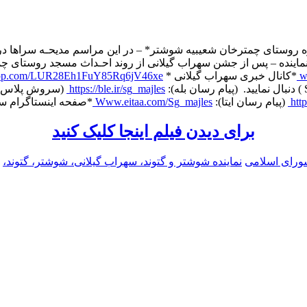
 روستای چمترخان شعیبیه شوشتر* – در این مراسم مدیحـه‌ سراها در 
ماینده – پس از جشن سهراب گیلانی از روند احـداث مسجد روستای چمت
w
*کانال خبری سهراب گیلانی *
tsapp.com/LUR28Eh1FuY85Rq6jV46xe
https://ble.ir/sg_majles
️ (سروش پلاس)
htt
️ (پیام رسان ایتا):
Www.eitaa.com/Sg_majles
*صفحه اینستاگرام س
برای دیدن فیلم اینجا کلیک کنید
رای اسلامی
نماینده شوشتر و گتوند، سهراب گیلانی، شوشتر، گتوند،