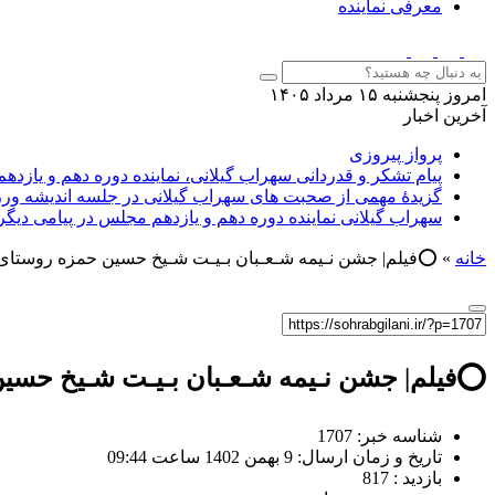
معرفی نماینده
امروز پنجشنبه ۱۵ مرداد ۱۴۰۵
آخرین اخبار
پرواز پیروزی
پیام تشکر و قدردانی سهراب گیلانی، نماینده دوره دهم و یازدهم
گزیدهٔ مهمی از صحبت های سهراب گیلانی در جلسه اندیشه ورز
سهراب گیلانی نماینده دوره دهم و یازدهم مجلس در پیامی دیگ
خانه
»
⭕️فیلم| جشن نـیمه شـعـبان بـیـت شـیخ حسین حمزه‌ روستا
⭕️فیلم| جشن نـیمه شـعـبان بـیـت شـیخ حسی
شناسه خبر: 1707
تاریخ و زمان ارسال: 9 بهمن 1402 ساعت 09:44
بازدید : 817