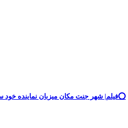
⭕️فیلم| شهر جنت مکان میزبان نماینده خود س