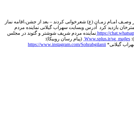
وصـف امـام زمـان (ع) شعرخوانی کردند – بعد از جشن،اقامه نماز
رخان بازدید کرد ️ آدرس وبسایت سهراب گیلانی نماینده مردم
https://chat.wha
نماینده مردم شریف شوشتر و گتوند در مجلس
:
Www.splus.ir/sg_majles
️ (پیام رسان روبیکا):
هراب گیلانی*
https://www.instagram.com/Sohrabgilanii