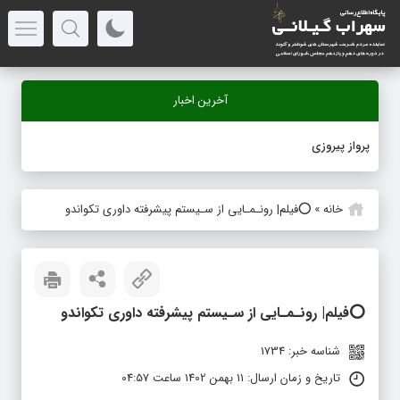
آخرین اخبار
پرواز پیروزی
خانه
»
⭕️فیلم| رونـمـایی از سـیستم پیشرفته داوری تکواندو
⭕️فیلم| رونـمـایی از سـیستم پیشرفته داوری تکواندو
شناسه خبر: 1734
تاریخ و زمان ارسال: 11 بهمن 1402 ساعت 04:57