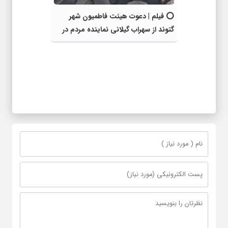
⭕️ فیلم | دعوت هیئت فاطمیون شهر
گتوند از سهراب گیلانی نماینده مردم در
مراسم روضه حضرت زهرا (س)