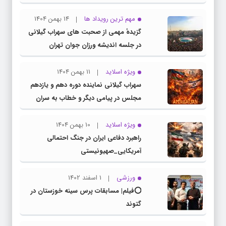
از حضور پرشور ملت بزرگ و سرافراز ایران در
راهپیمایی ۲۲ بهمن
مهم ترین رویداد ها
14 بهمن 1404
گزیدهٔ مهمی از صحبت های سهراب گیلانی
در جلسه اندیشه ورزان جوان تهران
ویژه اسلاید
11 بهمن 1404
سهراب گیلانی نماینده دوره دهم و یازدهم
مجلس در پیامی دیگر و خطاب به سران
کشور همسایه آذربایجان
ویژه اسلاید
10 بهمن 1404
راهبرد دفاعی ایران در جنگ احتمالی
آمریکایی_صهیونیستی
ورزشی
1 اسفند 1402
⭕️فیلم| مسابقات پرس سینه خوزستان در
گتوند