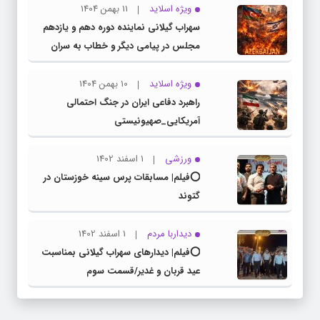
ویژه اسلاید
11 بهمن 1404
سهراب گیلانی نماینده دوره دهم و یازدهم
مجلس در پیامی دیگر و خطاب به سران
کشور همسایه آذربایجان
ویژه اسلاید
10 بهمن 1404
راهبرد دفاعی ایران در جنگ احتمالی
آمریکایی_صهیونیستی
ورزشی
1 اسفند 1402
⭕️فیلم| مسابقات پرس سینه خوزستان در
گتوند
دیداربا مردم
1 اسفند 1402
⭕️فیلم| دیدارهای سهراب گیلانی بمناسبت
عید قربان و غدیر/قسمت سوم