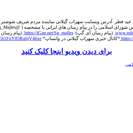
ا عید فطر ️ آدرس وبسایت سهراب گیلانی نماینده مردم شریف شوشتر
م رسان های ایرانی با مشخصه ( @Sg_Majles ) دنبال نمایید. ️ (پیام رسان بله):
www.rubi
️ (پیام رسان آی گپ):
https://iGap.net/Sg_majles
️ (پیام رسان ا
https
*کانال خبری سهراب گیلانی در واتساپ*
28Eh1FuY85Rq6jV46xe
برای دیدن ویدیو اینجا کلیک کنید
امی