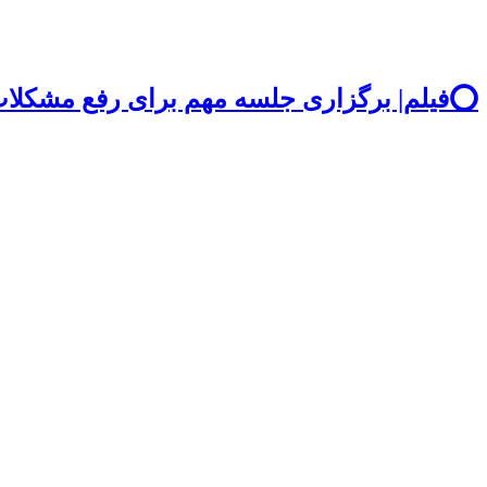
⭕️فیلم| برگزاری جلسه مهم برای رفع مشکلات اس