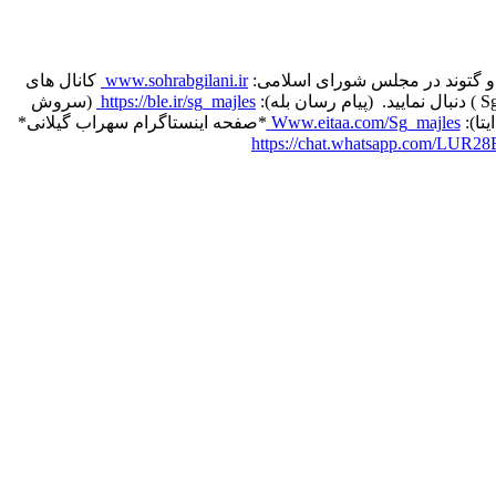
 و گتوند در مجلس شورای اسلامی:
www.sohrabgilani.ir
️ کانال های
https://ble.ir/sg_majles
️ (سروش
یتا):
Www.eitaa.com/Sg_majles
*صفحه اینستاگرام سهراب گیلانی*
https://chat.whatsapp.com/LUR