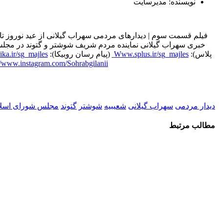
نویسنده: مدیرسایت
فیلم قسمت سوم | دیدارهای مردمی سهراب گیلانی از عید نوروز ت
خبری سهراب گیلانی نماینده مردم شریف شوشتر و گتوند در مجلس شورای اسلامی را در پیا
پلاس):
Www.splus.ir/sg_majles
️ (پیام رسان روبیکا):
ka.ir/sg_majles
://www.instagram.com/Sohrabgilanii
دیدار مردمی
سهراب گیلانی
شعیبیه
شوشتر
گتوند
مجلس شورای اسل
مطالب مرتبط