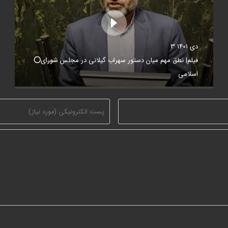
3 دی 1401
⭕️فیلم| نطق مهم میان دستور سهراب گیلانی در مجلس شورای
اسلامی