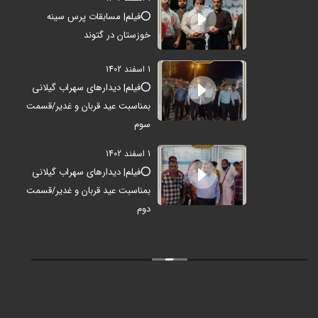
⭕️فیلم| مسابقات پرس سینه
خوزستان در گتوند
1 اسفند 1402
⭕️فیلم| دیدارهای سهراب گیلانی
بمناسبت عید قربان و غدیر/قسمت
سوم
1 اسفند 1402
⭕️فیلم| دیدارهای سهراب گیلانی
بمناسبت عید قربان و غدیر/قسمت
دوم
16 دی 1402
دعوت هیات روستای قلعه خان و بیت معزز سید مجید موسوی