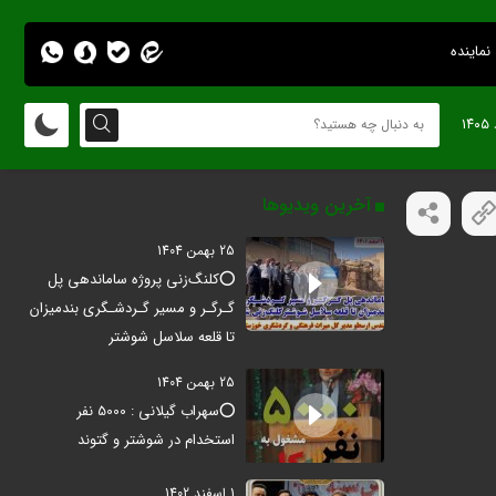
نماینده
آخرین ویدیوها
25 بهمن 1404
⭕️کلنگ‌زنی پروژه ساماندهی پل
گـرگـر و مسیر گـردشـگری بندمیزان
تا قلعه سلاسل شوشتر
25 بهمن 1404
⭕️سهراب گیلانی : 5000 نفر
استخدام در شوشتر و گتوند
1 اسفند 1402